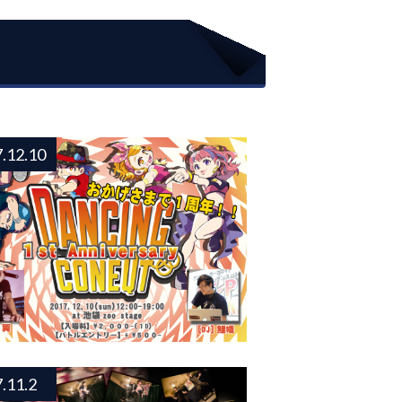
.12.10
CING CONEQT 1st
.11.2
IVERSARY 結果