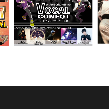
VOCAL CONEQT vol.1 結果！
ROO