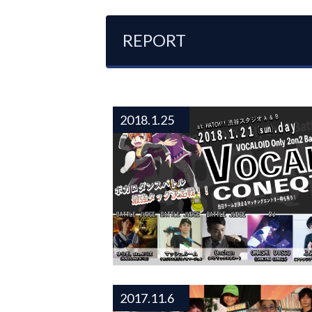
REPORT
2018.1.25
VOCAL CONEQT vol.2 結果！
2017.11.6