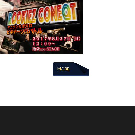
KEZ CONEQT VOL.5 結果！
MORE