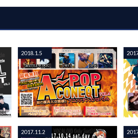
2018.1.5
2017
APOP CONEQT vol.4 結果！
DAN
2017.11.2
2017
ANN